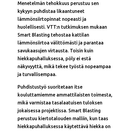
Menetelmän tehokkuus perustuu sen
kykyyn puhdistaa likaantuneet
lämmönsiirtopinnat nopeasti ja
huolellisesti. VTT:n tutkimuksen mukaan
Smart Blasting tehostaa kattilan
lämmönsiirtoa välittömästi ja parantaa
savukaasujen virtausta. Toisin kuin
hiekkapuhalluksessa, pöly ei estä
näkyvyyttä, mikä tekee työstä nopeampaa
ja turvallisempaa.
Puhdistustyö suoritetaan itse
kouluttamiemme ammattilaisten toimesta,
mikä varmistaa tasalaatuisen tuloksen
jokaisessa projektissa. Smart Blasting
perustuu kiertotalouden malliin, kun taas
hiekkapuhalluksessa käytettävä hiekka on