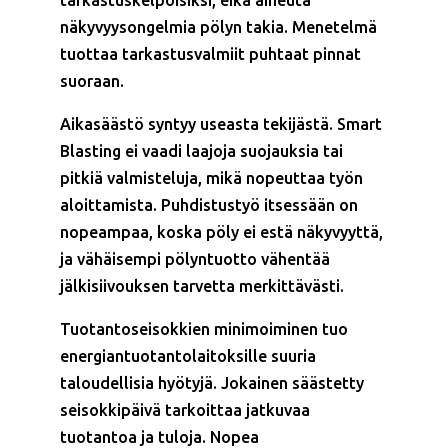
tarkastuskelpoisiksi, eikä aiheuta
näkyvyysongelmia pölyn takia. Menetelmä
tuottaa tarkastusvalmiit puhtaat pinnat
suoraan.
Aikasäästö syntyy useasta tekijästä. Smart
Blasting ei vaadi laajoja suojauksia tai
pitkiä valmisteluja, mikä nopeuttaa työn
aloittamista. Puhdistustyö itsessään on
nopeampaa, koska pöly ei estä näkyvyyttä,
ja vähäisempi pölyntuotto vähentää
jälkisiivouksen tarvetta merkittävästi.
Tuotantoseisokkien minimoiminen tuo
energiantuotantolaitoksille suuria
taloudellisia hyötyjä. Jokainen säästetty
seisokkipäivä tarkoittaa jatkuvaa
tuotantoa ja tuloja. Nopea