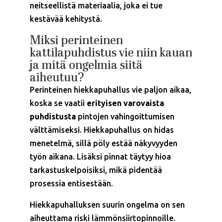
neitseellistä materiaalia, joka ei tue
kestävää kehitystä.
Miksi perinteinen
kattilapuhdistus vie niin kauan
ja mitä ongelmia siitä
aiheutuu?
Perinteinen hiekkapuhallus vie paljon aikaa,
koska se vaatii
erityisen varovaista
puhdistusta
pintojen vahingoittumisen
välttämiseksi. Hiekkapuhallus on hidas
menetelmä, sillä pöly estää näkyvyyden
työn aikana. Lisäksi pinnat täytyy hioa
tarkastuskelpoisiksi, mikä pidentää
prosessia entisestään.
Hiekkapuhalluksen suurin ongelma on sen
aiheuttama riski lämmönsiirtopinnoille.