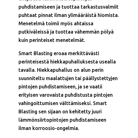
puhdistamiseen ja tuottaa tarkastusvalmiit
puhtaat pinnat ilman ylimääräistä hiomista.
Menetelmä toimii myös ahtaissa
putkiväleissä ja tuottaa vähemmän pölyä
kuin perinteiset menetelmät.
Smart Blasting eroaa merkittävästi
perinteisestä hiekkapuhalluksesta usealla
tavalla. Hiekkapuhallus on alun perin
suunniteltu maalattujen tai päällystettyjen
pintojen puhdistamiseen, ja se vaatii
erityisen varovaista puhdistusta pintojen
vahingoittumisen välttämiseksi. Smart
Blasting sen sijaan on kehitetty juuri
lämmönsiirtopintojen puhdistamiseen
ilman korroosio-ongelmia.