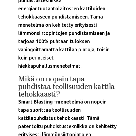
puhdistustekniikka
energiantuotantolaitosten kattiloiden
tehokkaaseen puhdistamiseen. Tämä
menetelmä on kehitetty erityisesti
lämmönsiirtopintojen puhdistamiseen ja
tarjoaa 100% puhtaan tuloksen
vahingoittamatta kattilan pintoja, toisin
kuin perinteiset
hiekkapuhallusmenetelmät.
Mikä on nopein tapa
puhdistaa teollisuuden kattila
tehokkaasti?
Smart Blasting -menetelmä
on nopein
tapa suorittaa teollisuuden
kattilapuhdistus tehokkaasti. Tämä
patentoitu puhdistustekniikka on kehitetty
erityisesti lämmönsiirtopintojen