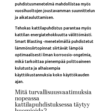
puhdistusmenetelmä mahdollistaa myös
vuosihuoltojen joustavamman suunnittelun
ja aikatauluttamisen.
Tehokas kattilapuhdistus parantaa myös
kattilan energiatehokkuutta välittömästi.
Smart Blasting -menetelmällä puhdistetut
lämmönsiirtopinnat siirtävät lämpöä
optimaalisesti ilman korroosio-ongelmia,
mikä tarkoittaa pienempää polttoaineen
kulutusta ja alhaisempia
käyttökustannuksia koko käyttökauden
ajan.
Mitä turvallisuusvaatimuksia
nopeassa
kattilapuhdistuksessa täytyy
huomioida?