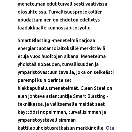
menetelmän edut turvallisesti vaativissa
olosuhteissa. Turvallisuusprotokollien
noudattaminen on ehdoton edellytys
laadukkaalle kunnossapitotyölle.
Smart Blasting -menetelmä tarjoaa
energiantuotantolaitoksille merkittäviä
etuja vuosihuoltojen aikana. Menetelmä
yhdistää nopeuden, turvallisuuden ja
ympäristövastuun tavalla, joka on selkeästi
parempi kuin perinteiset
hiekkapuhallusmenetelmät. Clean Steel on
alan johtava asiantuntija Smart Blasting -
tekniikassa, ja valitsemalla meidät saat
käyttöösi nopeimman, turvallisimman ja
ympäristöystävällisimmän
kattilapuhdistusratkaisun markkinoilla.
Ota