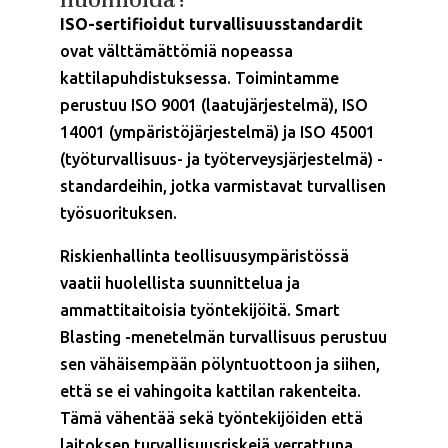
ISO-sertifioidut turvallisuusstandardit
ovat välttämättömiä nopeassa
kattilapuhdistuksessa. Toimintamme
perustuu ISO 9001 (laatujärjestelmä), ISO
14001 (ympäristöjärjestelmä) ja ISO 45001
(työturvallisuus- ja työterveysjärjestelmä) -
standardeihin, jotka varmistavat turvallisen
työsuorituksen.
Riskienhallinta teollisuusympäristössä
vaatii huolellista suunnittelua ja
ammattitaitoisia työntekijöitä. Smart
Blasting -menetelmän turvallisuus perustuu
sen vähäisempään pölyntuottoon ja siihen,
että se ei vahingoita kattilan rakenteita.
Tämä vähentää sekä työntekijöiden että
laitoksen turvallisuusriskejä verrattuna