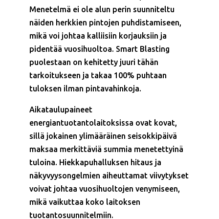
Menetelmä ei ole alun perin suunniteltu
näiden herkkien pintojen puhdistamiseen,
mikä voi johtaa kalliisiin korjauksiin ja
pidentää vuosihuoltoa. Smart Blasting
puolestaan on kehitetty juuri tähän
tarkoitukseen ja takaa 100% puhtaan
tuloksen ilman pintavahinkoja.
Aikataulupaineet
energiantuotantolaitoksissa ovat kovat,
sillä jokainen ylimääräinen seisokkipäivä
maksaa merkittäviä summia menetettyinä
tuloina. Hiekkapuhalluksen hitaus ja
näkyvyysongelmien aiheuttamat viivytykset
voivat johtaa vuosihuoltojen venymiseen,
mikä vaikuttaa koko laitoksen
tuotantosuunnitelmiin.