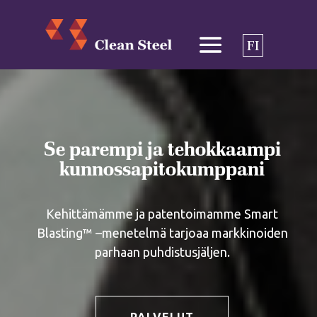
FI
Se parempi ja tehokkaampi
kunnossapitokumppani
Kehittämämme ja patentoimamme Smart
Blasting™ –menetelmä tarjoaa markkinoiden
parhaan puhdistusjäljen.